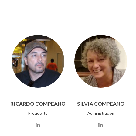
RICARDO COMPEANO
SILVIA COMPEANO
Presidente
Administracion
Linkedin
Linkedin
account
account